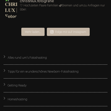
christinlux.fotografie
♡ Hochzeiten Paare Familien
🌿Bremen und umzu
Anfragen nur
über:
Mehr laden…
Folge mir auf Instagram
Alles rund um’s Fotoshooting
Tipps für ein wunderschönes Newborn-Fotoshooting
Getting Ready
Homeshooting