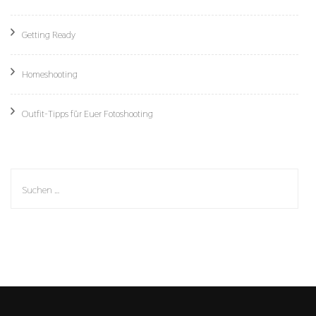
Getting Ready
Homeshooting
Outfit-Tipps für Euer Fotoshooting