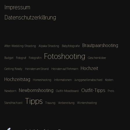
Impressum
Datenschutzerklärung
Brautpaarshooting
After-Wedding-Shooting
Alpaka-Shooting
Babyfotografie
Fotoshooting
Budget
Fotograf
Fotografin
Geschenkidee
Hochzeit
Getting Ready
Heiraten am Strand
Heiraten auf Fehmarn
Hochzeitstag
Homeshooting
Informationen
Junggesellenabschied
Kosten
Newbornshooting
Outfit-Tipps
Newborn
Outfit-Moodboard
Preis
Tipps
Standhochzeit
Trauung
Vorbereitung
Wintershooting