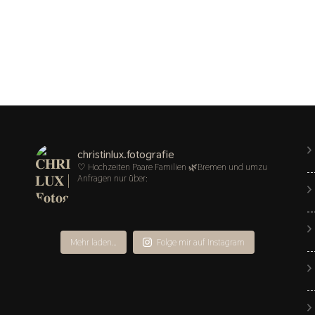
christinlux.fotografie
♡ Hochzeiten Paare Familien
🌿Bremen und umzu
Anfragen nur über:
Mehr laden…
Folge mir auf Instagram