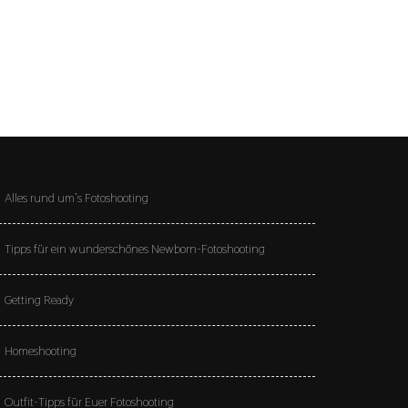
Alles rund um’s Fotoshooting
Tipps für ein wunderschönes Newborn-Fotoshooting
Getting Ready
Homeshooting
Outfit-Tipps für Euer Fotoshooting