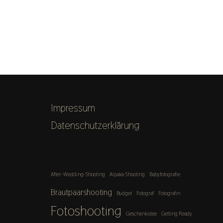
Impressum
Datenschutzerklärung
After-Wedding-Shooting
Alpaka-Shooting
Babyfotografie
Brautpaarshooting
Budget
Fotograf
Fotografin
Fotoshooting
Geschenkidee
Getting Ready