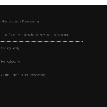
Alles rund um’s Fotoshooting
Tipps für ein wunderschönes Newborn-Fotoshooting
Getting Ready
Homeshooting
Outfit-Tipps für Euer Fotoshooting