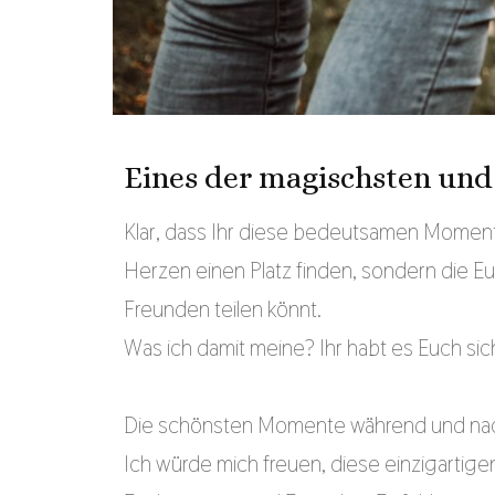
Eines der magischsten und 
Klar, dass Ihr diese bedeutsamen Momente
Herzen einen Platz finden, sondern die Euc
Freunden teilen könnt.
Baby-und Babybau
Was ich damit meine? Ihr habt es Euch sic
Die schönsten Momente während und nach 
Ich würde mich freuen, diese einzigartig