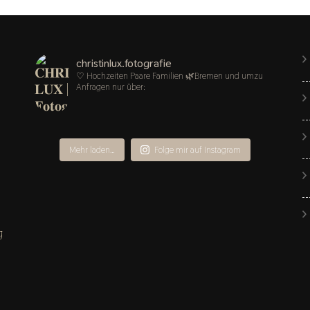
christinlux.fotografie
♡ Hochzeiten Paare Familien
🌿Bremen und umzu
Anfragen nur über:
Mehr laden…
Folge mir auf Instagram
g