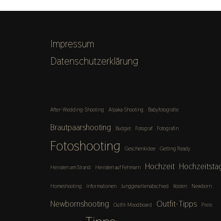
Impressum
Datenschutzerklärung
After-Wedding-Shooting
Alpaka-Shooting
Babyfotografie
Brautpaarshooting
Budget
Fotograf
Fotografin
Fotoshooting
Geschenkidee
Getting Ready
Hochzeit
Hochzeitsta
Heiraten am Strand
Heiraten auf Fehmarn
Homeshooting
Informationen
Junggesellenabschied
Kosten
Newborn
Newbornshooting
Outfit-Tipps
Outfit-Moodboard
Preis